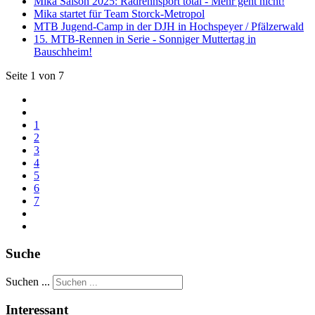
Mika Saison 2025: Radrennsport total - Mehr geht nicht!
Mika startet für Team Storck-Metropol
MTB Jugend-Camp in der DJH in Hochspeyer / Pfälzerwald
15. MTB-Rennen in Serie - Sonniger Muttertag in
Bauschheim!
Seite 1 von 7
1
2
3
4
5
6
7
Suche
Suchen ...
Interessant