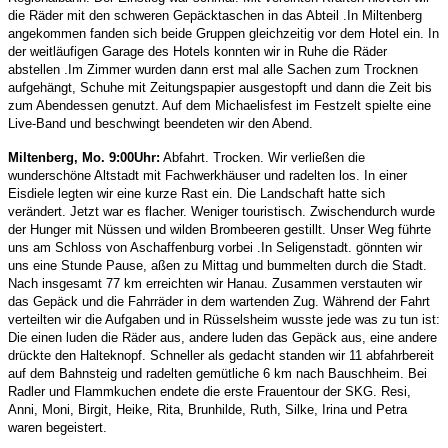
die Räder mit den schweren Gepäcktaschen in das Abteil .In Miltenberg
angekommen fanden sich beide Gruppen gleichzeitig vor dem Hotel ein. In
der weitläufigen Garage des Hotels konnten wir in Ruhe die Räder
abstellen .Im Zimmer wurden dann erst mal alle Sachen zum Trocknen
aufgehängt, Schuhe mit Zeitungspapier ausgestopft und dann die Zeit bis
zum Abendessen genutzt. Auf dem Michaelisfest im Festzelt spielte eine
Live-Band und beschwingt beendeten wir den Abend.
Miltenberg, Mo. 9:00Uhr:
Abfahrt. Trocken. Wir verließen die
wunderschöne Altstadt mit Fachwerkhäuser und radelten los. In einer
Eisdiele legten wir eine kurze Rast ein. Die Landschaft hatte sich
verändert. Jetzt war es flacher. Weniger touristisch. Zwischendurch wurde
der Hunger mit Nüssen und wilden Brombeeren gestillt. Unser Weg führte
uns am Schloss von Aschaffenburg vorbei .In Seligenstadt. gönnten wir
uns eine Stunde Pause, aßen zu Mittag und bummelten durch die Stadt.
Nach insgesamt 77 km erreichten wir Hanau. Zusammen verstauten wir
das Gepäck und die Fahrräder in dem wartenden Zug. Während der Fahrt
verteilten wir die Aufgaben und in Rüsselsheim wusste jede was zu tun ist:
Die einen luden die Räder aus, andere luden das Gepäck aus, eine andere
drückte den Halteknopf. Schneller als gedacht standen wir 11 abfahrbereit
auf dem Bahnsteig und radelten gemütliche 6 km nach Bauschheim. Bei
Radler und Flammkuchen endete die erste Frauentour der SKG. Resi,
Anni, Moni, Birgit, Heike, Rita, Brunhilde, Ruth, Silke, Irina und Petra
waren begeistert.