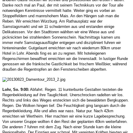
Danke noch mal an Paul, der mit seinem Technikkurs vor der Tour alle
notwendigen Kenntnisse vermittelt hatte. Weiter ging es vorbei an
Stoppelfeldern und mannshohem Mais. An den Hängen sah man die
Reben. Wir erreichten Würzburg. Am Rathausplatz war der
Samstagsmarkt und wir 11 schwärmten aus und erstanden einige
Delikatessen. Vor den Stadttoren wählten wir eine Wiese aus und
picknickten bei strahlendem Sonnenschein. Nachmittags kamen uns
immer mehr Samstagsausflügler entgegen und diszipliniert fuhren wir
hintereinander. Gutgelaunt erreichten wir nach wiederrum 80km unser
Hotel in Lohr. Abends fing es an zu regnen. Mit hoteleigenen
Regenschirmen bewaffnet erreichten wir die Innenstadt. In lustiger Runde
genossen wir die fränkische Gastlichkeit bei frischem Weißbier, während
draußen die Regentropfen an den Fensterscheiben abperlten.
Lohr, So. 9:00:
Abfahrt. Regen. 11 kunterbunte Gestalten testeten die
Regenbekleidung auf ihre Tauglichkeit. Unerschrocken radelten wir los.
Rechts und links des Weges ersteckten sich die bewaldeten Bergkuppen.
Regen. Die Wolken hingen tief. Die Feuchtigkeit ging langsam durch die
Regenbekleidung. Alle und alles war nass. Natur pur. Nach 42km
erreichten wir Wertheim. Hier machten wir eine kurze Lagebesprechung.
Von unserer Gruppe wollten 4 den Rest der geplanten 40km weiterfahren.
Die anderen 7 fuhren mit dem Zug. Nach einer Stunde kam die kleine
Regionalbahn. Der Einstieg war schmal. Mit vereinten Kräften hievten wir