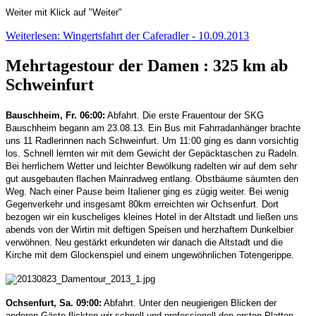
Weiter mit Klick auf "Weiter"
Weiterlesen: Wingertsfahrt der Caferadler - 10.09.2013
Mehrtagestour der Damen : 325 km ab
Schweinfurt
Bauschheim, Fr. 06:00:
Abfahrt. Die erste Frauentour der SKG
Bauschheim begann am 23.08.13. Ein Bus mit Fahrradanhänger brachte
uns 11 Radlerinnen nach Schweinfurt. Um 11:00 ging es dann vorsichtig
los. Schnell lernten wir mit dem Gewicht der Gepäcktaschen zu Radeln.
Bei herrlichem Wetter und leichter Bewölkung radelten wir auf dem sehr
gut ausgebauten flachen Mainradweg entlang. Obstbäume säumten den
Weg. Nach einer Pause beim Italiener ging es zügig weiter. Bei wenig
Gegenverkehr und insgesamt 80km erreichten wir Ochsenfurt. Dort
bezogen wir ein kuscheliges kleines Hotel in der Altstadt und ließen uns
abends von der Wirtin mit deftigen Speisen und herzhaftem Dunkelbier
verwöhnen. Neu gestärkt erkundeten wir danach die Altstadt und die
Kirche mit dem Glockenspiel und einem ungewöhnlichen Totengerippe.
Ochsenfurt, Sa. 09:00:
Abfahrt. Unter den neugierigen Blicken der
anderen Gäste flickten wir schnell und professionell den ersten Platten.