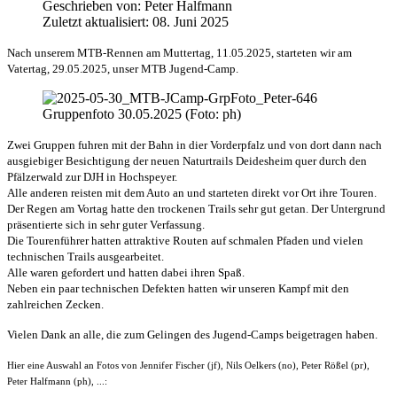
Geschrieben von:
Peter Halfmann
Zuletzt aktualisiert: 08. Juni 2025
Nach unserem MTB-Rennen am Muttertag, 11.05.2025, starteten wir am
Vatertag, 29.05.2025, unser MTB Jugend-Camp.
Gruppenfoto 30.05.2025 (Foto: ph)
Zwei Gruppen fuhren mit der Bahn in dier Vorderpfalz und von dort dann nach
ausgiebiger Besichtigung der neuen Naturtrails Deidesheim quer durch den
Pfälzerwald zur DJH in Hochspeyer.
Alle anderen reisten mit dem Auto an und starteten direkt vor Ort ihre Touren.
Der Regen am Vortag hatte den trockenen Trails sehr gut getan. Der Untergrund
präsentierte sich in sehr guter Verfassung.
Die Tourenführer hatten attraktive Routen auf schmalen Pfaden und vielen
technischen Trails ausgearbeitet.
Alle waren gefordert und hatten dabei ihren Spaß.
Neben ein paar technischen Defekten hatten wir unseren Kampf mit den
zahlreichen Zecken.
Vielen Dank an alle, die zum Gelingen des Jugend-Camps beigetragen haben.
Hier eine Auswahl an Fotos von Jennifer Fischer (jf), Nils Oelkers (no), Peter Rößel (pr),
Peter Halfmann (ph), ...: