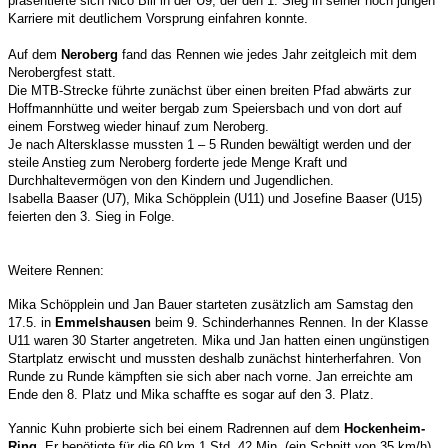
präsentierte sich Nico Bill in der U9, der den 1. Sieg in seiner noch jungen
Karriere mit deutlichem Vorsprung einfahren konnte.
Auf dem
Neroberg
fand das Rennen wie jedes Jahr zeitgleich mit dem
Nerobergfest statt.
Die MTB-Strecke führte zunächst über einen breiten Pfad abwärts zur
Hoffmannhütte und weiter bergab zum Speiersbach und von dort auf
einem Forstweg wieder hinauf zum Neroberg.
Je nach Altersklasse mussten 1 – 5 Runden bewältigt werden und der
steile Anstieg zum Neroberg forderte jede Menge Kraft und
Durchhaltevermögen von den Kindern und Jugendlichen.
Isabella Baaser (U7), Mika Schöpplein (U11) und Josefine Baaser (U15)
feierten den 3. Sieg in Folge.
Weitere Rennen:
Mika Schöpplein und Jan Bauer starteten zusätzlich am Samstag den
17.5. in
Emmelshausen
beim 9. Schinderhannes Rennen. In der Klasse
U11 waren 30 Starter angetreten. Mika und Jan hatten einen ungünstigen
Startplatz erwischt und mussten deshalb zunächst hinterherfahren. Von
Runde zu Runde kämpften sie sich aber nach vorne. Jan erreichte am
Ende den 8. Platz und Mika schaffte es sogar auf den 3. Platz.
Yannic Kuhn probierte sich bei einem Radrennen auf dem
Hockenheim-
Ring
. Er benötigte für die 60 km 1 Std. 42 Min. (ein Schnitt von 35 km/h)